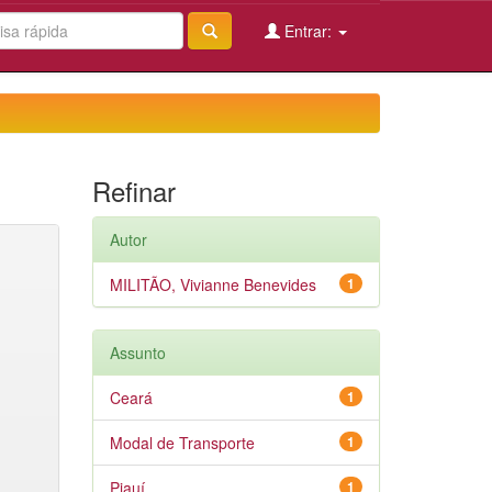
Entrar:
Refinar
Autor
MILITÃO, Vivianne Benevides
1
Assunto
Ceará
1
Modal de Transporte
1
Piauí
1