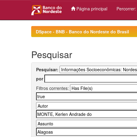
Página principal
Percorrer
Skip
navigation
DSpace - BNB - Banco do Nordeste do Brasil
Pesquisar
Pesquisar:
por
Filtros correntes: