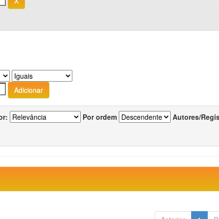
or:
Por ordem
Autores/Regi