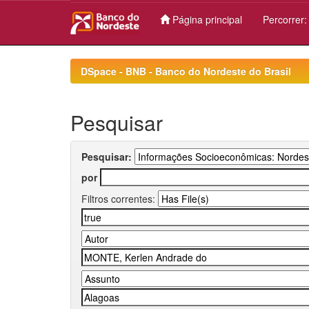
Página principal
Percorrer
Skip
navigation
DSpace - BNB - Banco do Nordeste do Brasil
Pesquisar
Pesquisar:
por
Filtros correntes: