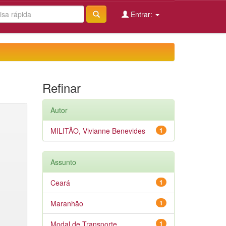
Entrar:
Refinar
Autor
MILITÃO, Vivianne Benevides
1
Assunto
Ceará
1
Maranhão
1
Modal de Transporte
1