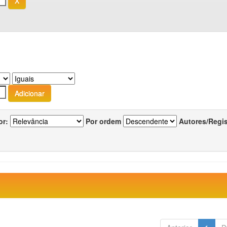
or:
Por ordem
Autores/Regi