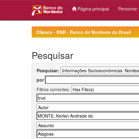
Página principal
Percorrer
Skip
navigation
DSpace - BNB - Banco do Nordeste do Brasil
Pesquisar
Pesquisar:
por
Filtros correntes: