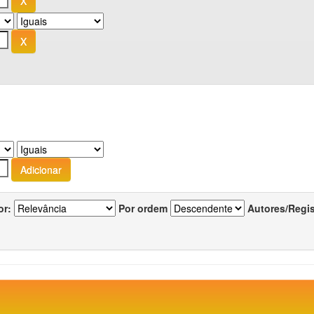
or:
Por ordem
Autores/Regi