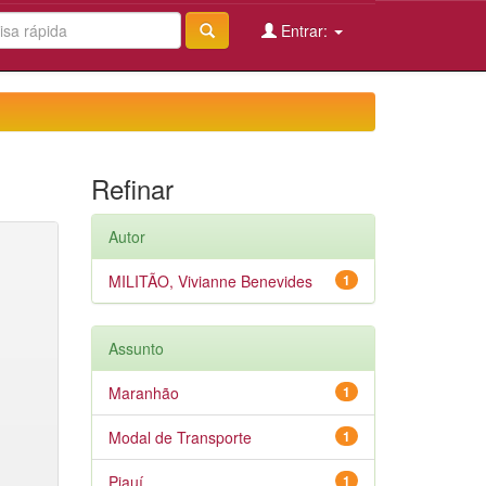
Entrar:
Refinar
Autor
MILITÃO, Vivianne Benevides
1
Assunto
Maranhão
1
Modal de Transporte
1
Piauí
1