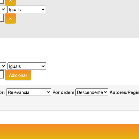
or:
Por ordem
Autores/Regi