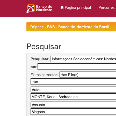
Página principal
Percorrer
Skip
navigation
DSpace - BNB - Banco do Nordeste do Brasil
Pesquisar
Pesquisar:
por
Filtros correntes: