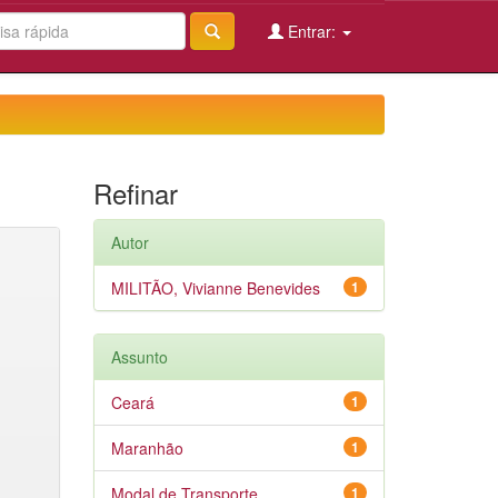
Entrar:
Refinar
Autor
MILITÃO, Vivianne Benevides
1
Assunto
Ceará
1
Maranhão
1
Modal de Transporte
1