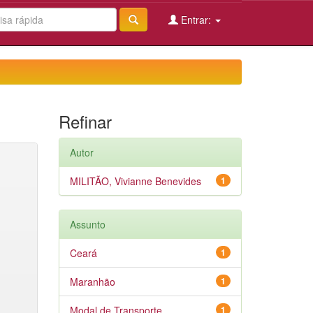
Entrar:
Refinar
Autor
MILITÃO, Vivianne Benevides
1
Assunto
Ceará
1
Maranhão
1
Modal de Transporte
1