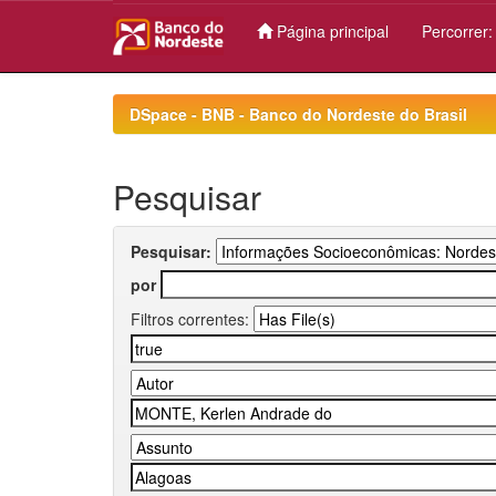
Página principal
Percorrer
Skip
navigation
DSpace - BNB - Banco do Nordeste do Brasil
Pesquisar
Pesquisar:
por
Filtros correntes: