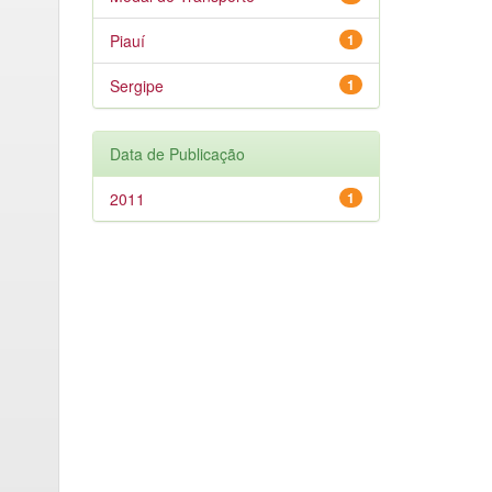
Piauí
1
Sergipe
1
Data de Publicação
2011
1