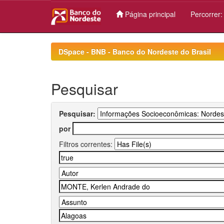
Página principal
Percorrer
Skip
navigation
DSpace - BNB - Banco do Nordeste do Brasil
Pesquisar
Pesquisar:
por
Filtros correntes: