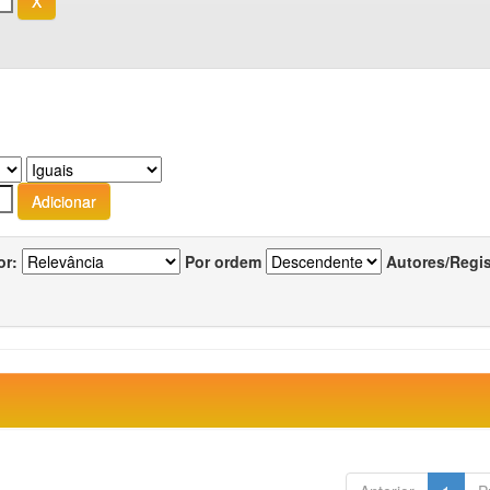
or:
Por ordem
Autores/Regi