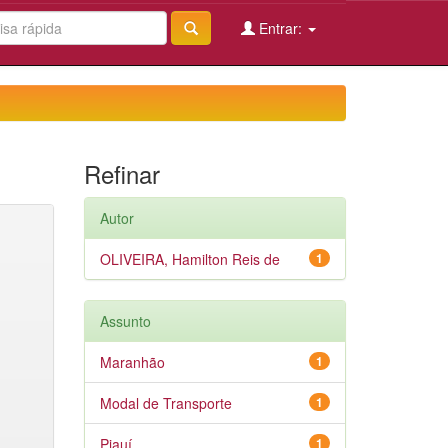
Entrar:
Refinar
Autor
OLIVEIRA, Hamilton Reis de
1
Assunto
Maranhão
1
Modal de Transporte
1
Piauí
1