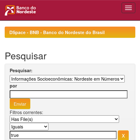
Skip
navigation
DSpace - BNB - Banco do Nordeste do Brasil
Pesquisar
Pesquisar:
por
Filtros correntes: