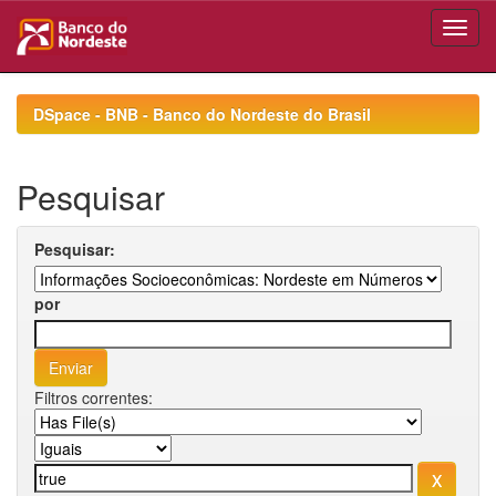
Skip
navigation
DSpace - BNB - Banco do Nordeste do Brasil
Pesquisar
Pesquisar:
por
Filtros correntes: