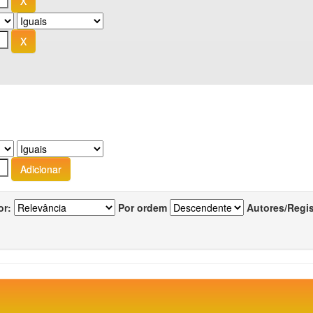
or:
Por ordem
Autores/Regi