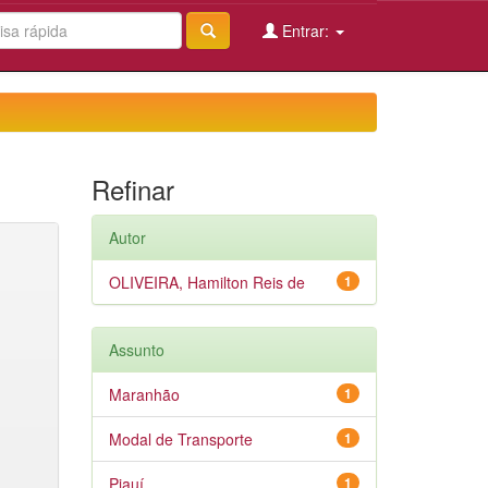
Entrar:
Refinar
Autor
OLIVEIRA, Hamilton Reis de
1
Assunto
Maranhão
1
Modal de Transporte
1
Piauí
1