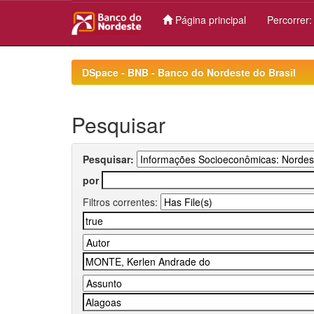
Página principal
Percorrer
Skip
navigation
DSpace - BNB - Banco do Nordeste do Brasil
Pesquisar
Pesquisar:
por
Filtros correntes: