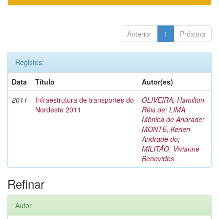
Anterior
1
Próxima
Registos:
Data
Título
Autor(es)
2011
Infraestrutura de transportes do
OLIVEIRA, Hamilton
Nordeste 2011
Reis de
;
LIMA,
Mônica de Andrade
;
MONTE, Kerlen
Andrade do
;
MILITÃO, Vivianne
Benevides
Refinar
Autor