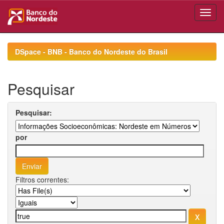
Skip
navigation
DSpace - BNB - Banco do Nordeste do Brasil
Pesquisar
Pesquisar:
por
Filtros correntes: