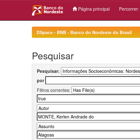
Página principal
Percorrer
Skip
navigation
DSpace - BNB - Banco do Nordeste do Brasil
Pesquisar
Pesquisar:
por
Filtros correntes: