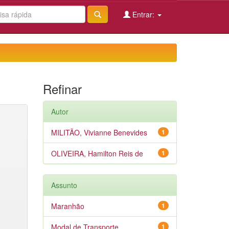
Entrar:
Refinar
Autor
MILITÃO, Vivianne Benevides
1
OLIVEIRA, Hamilton Reis de
1
Assunto
Maranhão
1
Modal de Transporte
1