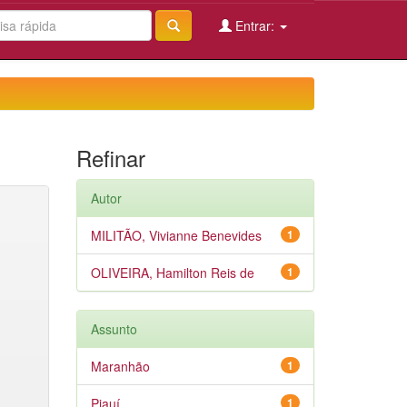
Entrar:
Refinar
Autor
MILITÃO, Vivianne Benevides
1
OLIVEIRA, Hamilton Reis de
1
Assunto
Maranhão
1
Piauí
1