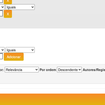
or:
Por ordem
Autores/Regi