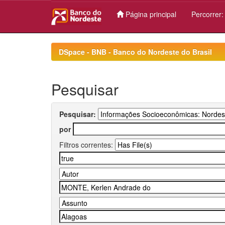
Página principal
Percorrer
Skip
navigation
DSpace - BNB - Banco do Nordeste do Brasil
Pesquisar
Pesquisar:
por
Filtros correntes: