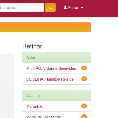
Entrar:
Refinar
Autor
MILITÃO, Vivianne Benevides
1
OLIVEIRA, Hamilton Reis de
1
Assunto
Maranhão
1
Modal de Transporte
1