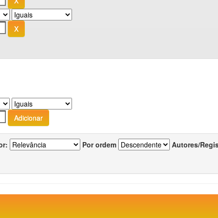
or:
Por ordem
Autores/Regi