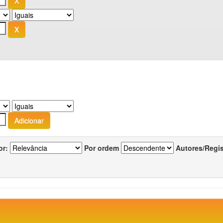
or:
Por ordem
Autores/Regi