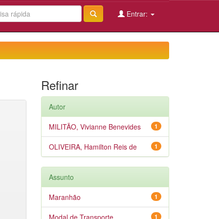
Entrar:
Refinar
Autor
MILITÃO, Vivianne Benevides
1
OLIVEIRA, Hamilton Reis de
1
Assunto
Maranhão
1
Modal de Transporte
1