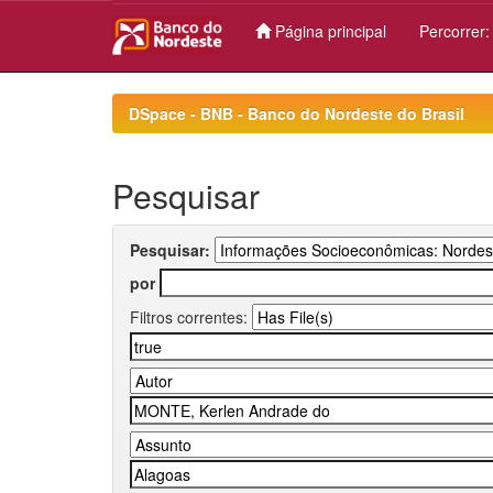
Página principal
Percorrer
Skip
navigation
DSpace - BNB - Banco do Nordeste do Brasil
Pesquisar
Pesquisar:
por
Filtros correntes: