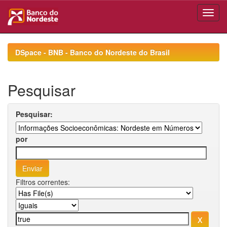
Skip
navigation
DSpace - BNB - Banco do Nordeste do Brasil
Pesquisar
Pesquisar:
por
Filtros correntes: