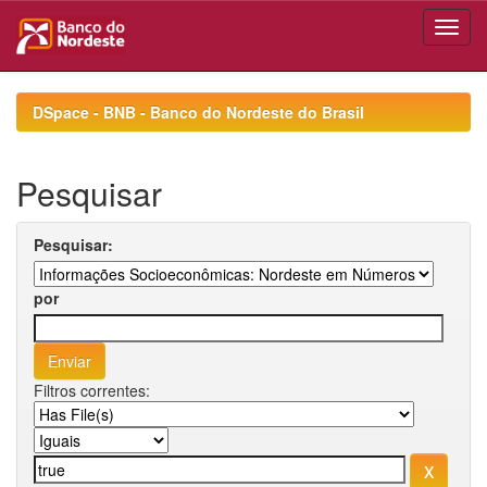
Skip
navigation
DSpace - BNB - Banco do Nordeste do Brasil
Pesquisar
Pesquisar:
por
Filtros correntes: