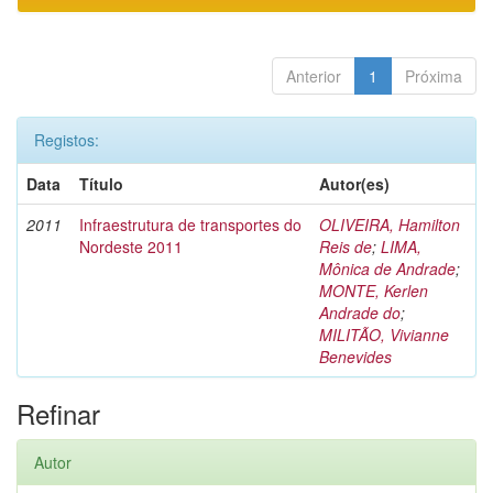
Anterior
1
Próxima
Registos:
Data
Título
Autor(es)
2011
Infraestrutura de transportes do
OLIVEIRA, Hamilton
Nordeste 2011
Reis de
;
LIMA,
Mônica de Andrade
;
MONTE, Kerlen
Andrade do
;
MILITÃO, Vivianne
Benevides
Refinar
Autor