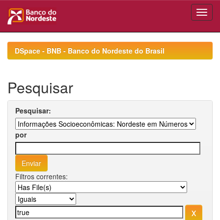
Skip
navigation
DSpace - BNB - Banco do Nordeste do Brasil
Pesquisar
Pesquisar:
por
Filtros correntes: