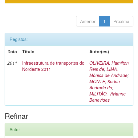
Anterior
1
Próxima
Registos:
Data
Título
Autor(es)
2011
Infraestrutura de transportes do
OLIVEIRA, Hamilton
Nordeste 2011
Reis de
;
LIMA,
Mônica de Andrade
;
MONTE, Kerlen
Andrade do
;
MILITÃO, Vivianne
Benevides
Refinar
Autor