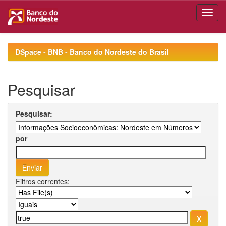
Skip
navigation
DSpace - BNB - Banco do Nordeste do Brasil
Pesquisar
Pesquisar:
por
Filtros correntes: