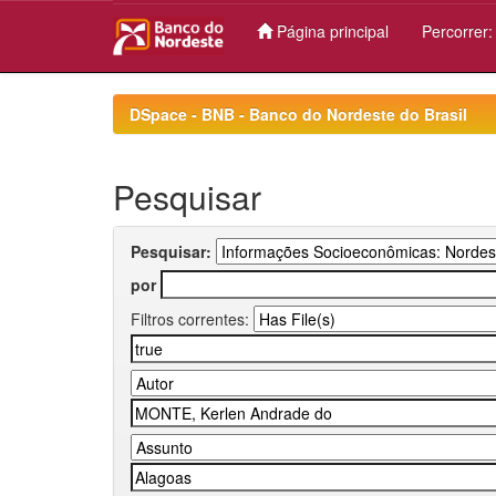
Página principal
Percorrer
Skip
navigation
DSpace - BNB - Banco do Nordeste do Brasil
Pesquisar
Pesquisar:
por
Filtros correntes: