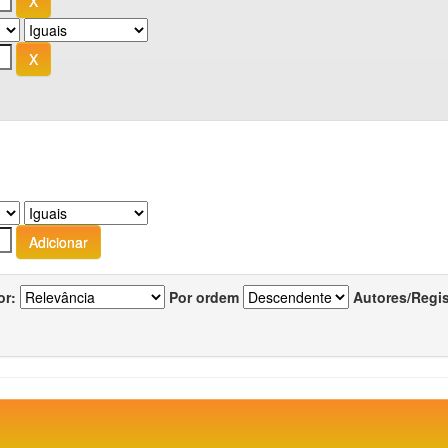
or:
Por ordem
Autores/Regi