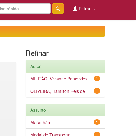
Entrar:
Refinar
Autor
MILITÃO, Vivianne Benevides
1
OLIVEIRA, Hamilton Reis de
1
Assunto
Maranhão
1
Modal de Transporte
1