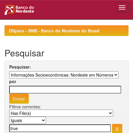
Skip
navigation
DSpace - BNB - Banco do Nordeste do Brasil
Pesquisar
Pesquisar:
por
Filtros correntes: