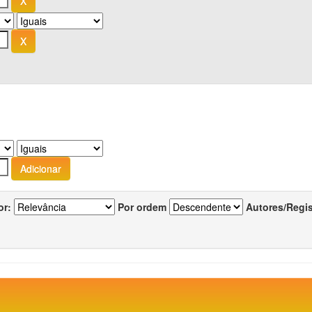
or:
Por ordem
Autores/Regi