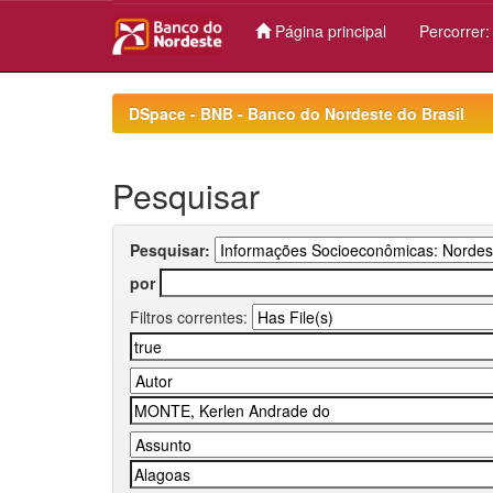
Página principal
Percorrer
Skip
navigation
DSpace - BNB - Banco do Nordeste do Brasil
Pesquisar
Pesquisar:
por
Filtros correntes: