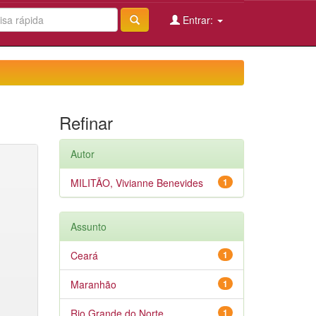
Entrar:
Refinar
Autor
MILITÃO, Vivianne Benevides
1
Assunto
Ceará
1
Maranhão
1
Rio Grande do Norte
1