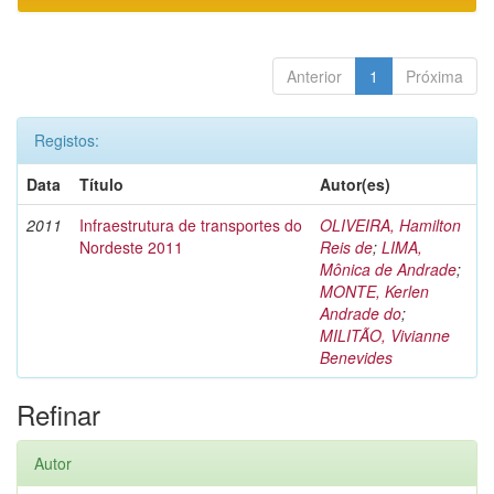
Anterior
1
Próxima
Registos:
Data
Título
Autor(es)
2011
Infraestrutura de transportes do
OLIVEIRA, Hamilton
Nordeste 2011
Reis de
;
LIMA,
Mônica de Andrade
;
MONTE, Kerlen
Andrade do
;
MILITÃO, Vivianne
Benevides
Refinar
Autor