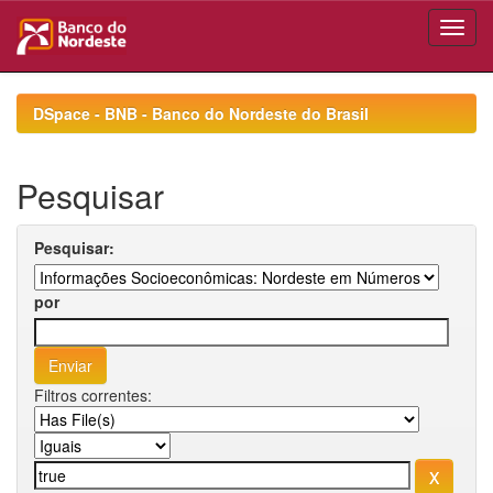
Skip
navigation
DSpace - BNB - Banco do Nordeste do Brasil
Pesquisar
Pesquisar:
por
Filtros correntes: