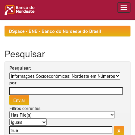
Skip
navigation
DSpace - BNB - Banco do Nordeste do Brasil
Pesquisar
Pesquisar:
por
Filtros correntes: