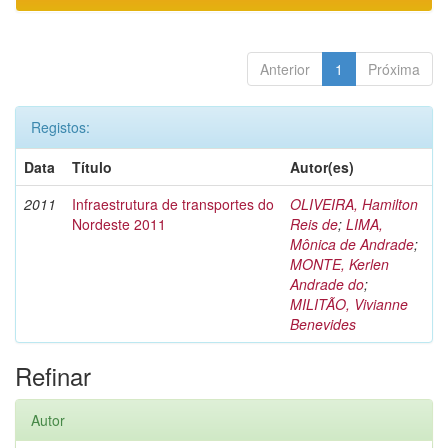
Anterior
1
Próxima
Registos:
Data
Título
Autor(es)
2011
Infraestrutura de transportes do
OLIVEIRA, Hamilton
Nordeste 2011
Reis de
;
LIMA,
Mônica de Andrade
;
MONTE, Kerlen
Andrade do
;
MILITÃO, Vivianne
Benevides
Refinar
Autor