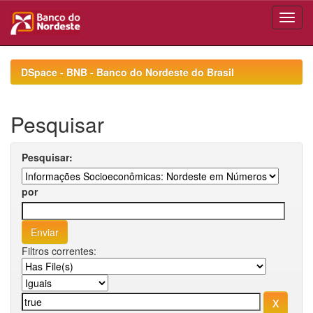
Skip
navigation
DSpace - BNB - Banco do Nordeste do Brasil
Pesquisar
Pesquisar:
por
Filtros correntes: