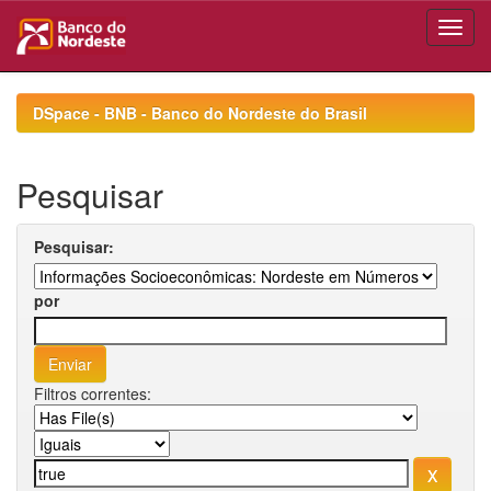
Skip
navigation
DSpace - BNB - Banco do Nordeste do Brasil
Pesquisar
Pesquisar:
por
Filtros correntes: