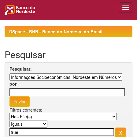
Skip
navigation
DSpace - BNB - Banco do Nordeste do Brasil
Pesquisar
Pesquisar:
por
Filtros correntes: