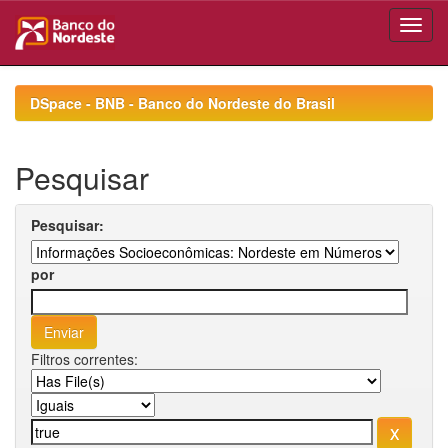
Skip
navigation
DSpace - BNB - Banco do Nordeste do Brasil
Pesquisar
Pesquisar:
por
Filtros correntes: