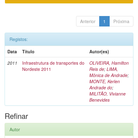
Anterior
1
Próxima
Registos:
Data
Título
Autor(es)
2011
Infraestrutura de transportes do
OLIVEIRA, Hamilton
Nordeste 2011
Reis de
;
LIMA,
Mônica de Andrade
;
MONTE, Kerlen
Andrade do
;
MILITÃO, Vivianne
Benevides
Refinar
Autor