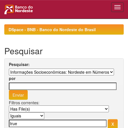
Skip
navigation
DSpace - BNB - Banco do Nordeste do Brasil
Pesquisar
Pesquisar:
por
Filtros correntes: