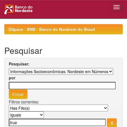
Skip
navigation
DSpace - BNB - Banco do Nordeste do Brasil
Pesquisar
Pesquisar:
por
Filtros correntes: