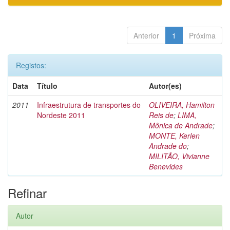
Anterior
1
Próxima
Registos:
Data
Título
Autor(es)
2011
Infraestrutura de transportes do
OLIVEIRA, Hamilton
Nordeste 2011
Reis de
;
LIMA,
Mônica de Andrade
;
MONTE, Kerlen
Andrade do
;
MILITÃO, Vivianne
Benevides
Refinar
Autor