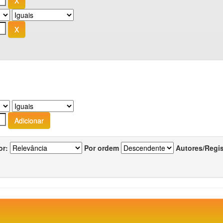
or:
Por ordem
Autores/Regi