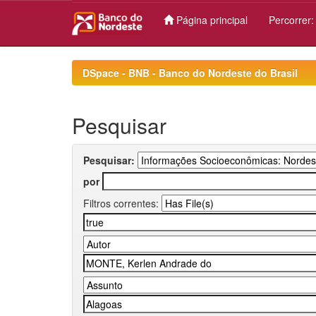
Página principal
Percorrer
Skip
navigation
DSpace - BNB - Banco do Nordeste do Brasil
Pesquisar
Pesquisar:
por
Filtros correntes: