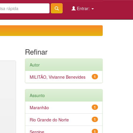
Entrar:
Refinar
Autor
MILITÃO, Vivianne Benevides
1
Assunto
Maranhão
1
Rio Grande do Norte
1
Sergipe
1