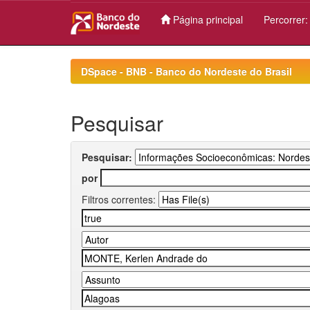
Página principal
Percorrer
Skip
navigation
DSpace - BNB - Banco do Nordeste do Brasil
Pesquisar
Pesquisar:
por
Filtros correntes: