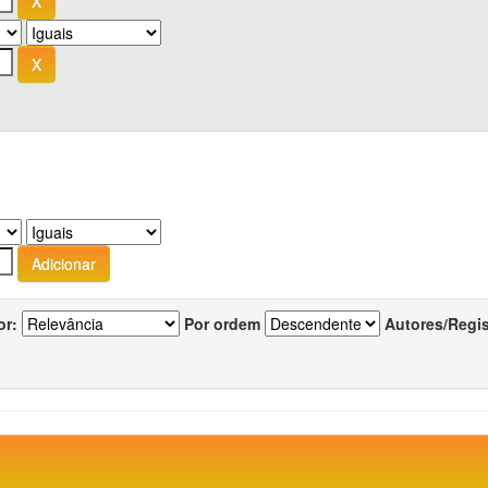
or:
Por ordem
Autores/Regi