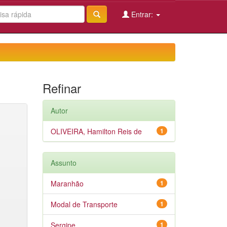
Entrar:
Refinar
Autor
OLIVEIRA, Hamilton Reis de
1
Assunto
Maranhão
1
Modal de Transporte
1
Sergipe
1