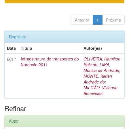
Anterior
1
Próxima
Registos:
Data
Título
Autor(es)
2011
Infraestrutura de transportes do
OLIVEIRA, Hamilton
Nordeste 2011
Reis de
;
LIMA,
Mônica de Andrade
;
MONTE, Kerlen
Andrade do
;
MILITÃO, Vivianne
Benevides
Refinar
Autor