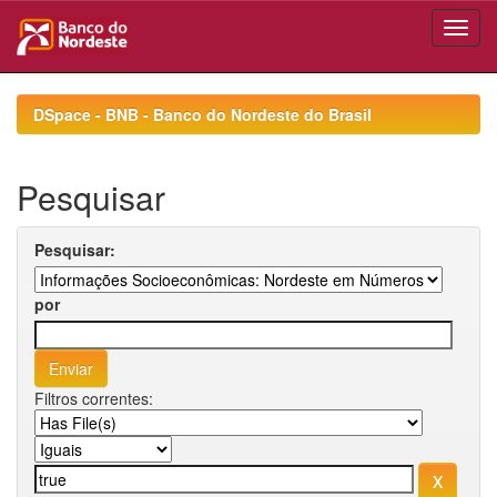
Skip
navigation
DSpace - BNB - Banco do Nordeste do Brasil
Pesquisar
Pesquisar:
por
Filtros correntes: