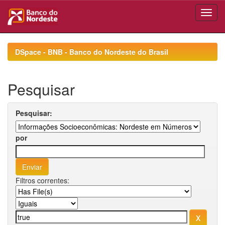
Skip
navigation
DSpace - BNB - Banco do Nordeste do Brasil
Pesquisar
Pesquisar:
por
Filtros correntes: