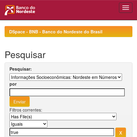
Skip
navigation
DSpace - BNB - Banco do Nordeste do Brasil
Pesquisar
Pesquisar:
por
Filtros correntes: