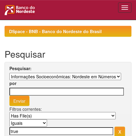
Skip
navigation
DSpace - BNB - Banco do Nordeste do Brasil
Pesquisar
Pesquisar:
por
Filtros correntes: