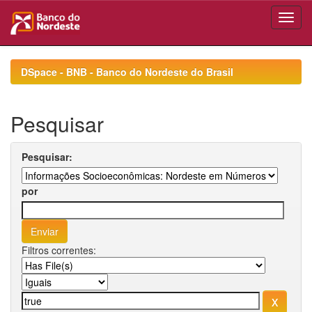
Skip
navigation
DSpace - BNB - Banco do Nordeste do Brasil
Pesquisar
Pesquisar:
por
Filtros correntes: