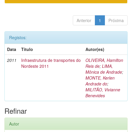
Anterior
1
Próxima
Registos:
Data
Título
Autor(es)
2011
Infraestrutura de transportes do
OLIVEIRA, Hamilton
Nordeste 2011
Reis de
;
LIMA,
Mônica de Andrade
;
MONTE, Kerlen
Andrade do
;
MILITÃO, Vivianne
Benevides
Refinar
Autor