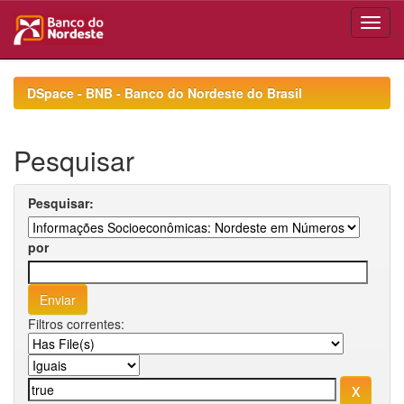
Skip
navigation
DSpace - BNB - Banco do Nordeste do Brasil
Pesquisar
Pesquisar:
por
Filtros correntes: