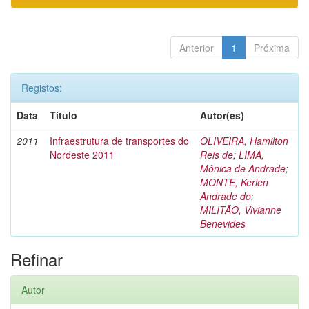
Anterior
1
Próxima
Registos:
Data
Título
Autor(es)
2011
Infraestrutura de transportes do
OLIVEIRA, Hamilton
Nordeste 2011
Reis de
;
LIMA,
Mônica de Andrade
;
MONTE, Kerlen
Andrade do
;
MILITÃO, Vivianne
Benevides
Refinar
Autor