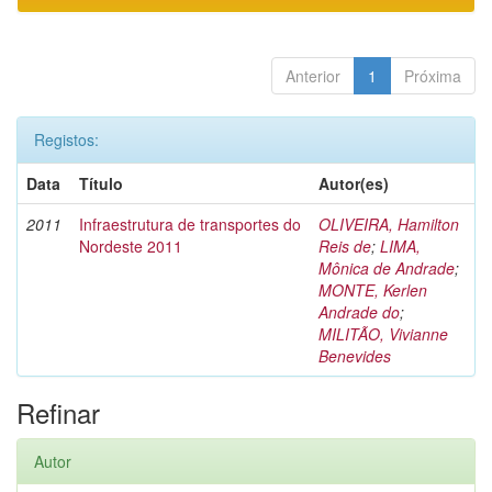
Anterior
1
Próxima
Registos:
Data
Título
Autor(es)
2011
Infraestrutura de transportes do
OLIVEIRA, Hamilton
Nordeste 2011
Reis de
;
LIMA,
Mônica de Andrade
;
MONTE, Kerlen
Andrade do
;
MILITÃO, Vivianne
Benevides
Refinar
Autor