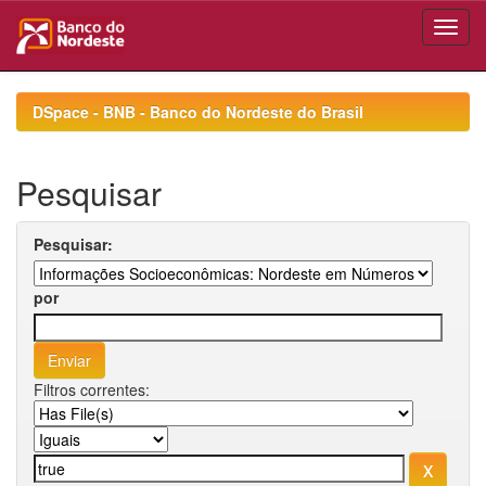
Skip
navigation
DSpace - BNB - Banco do Nordeste do Brasil
Pesquisar
Pesquisar:
por
Filtros correntes: