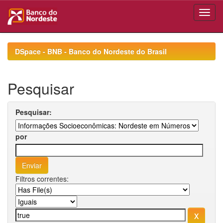
Skip
navigation
DSpace - BNB - Banco do Nordeste do Brasil
Pesquisar
Pesquisar:
por
Filtros correntes: