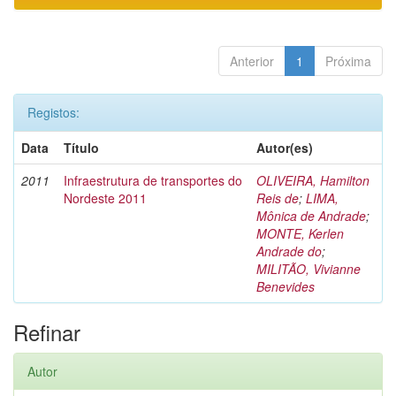
Anterior
1
Próxima
Registos:
Data
Título
Autor(es)
2011
Infraestrutura de transportes do
OLIVEIRA, Hamilton
Nordeste 2011
Reis de
;
LIMA,
Mônica de Andrade
;
MONTE, Kerlen
Andrade do
;
MILITÃO, Vivianne
Benevides
Refinar
Autor