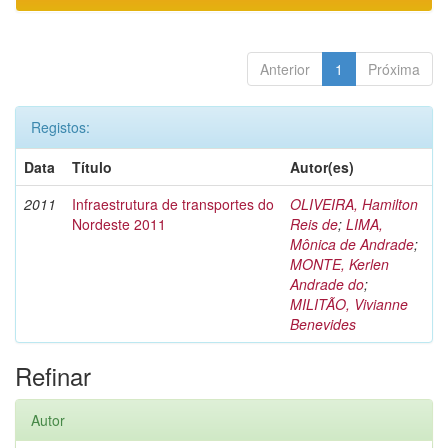
Anterior
1
Próxima
Registos:
Data
Título
Autor(es)
2011
Infraestrutura de transportes do
OLIVEIRA, Hamilton
Nordeste 2011
Reis de
;
LIMA,
Mônica de Andrade
;
MONTE, Kerlen
Andrade do
;
MILITÃO, Vivianne
Benevides
Refinar
Autor