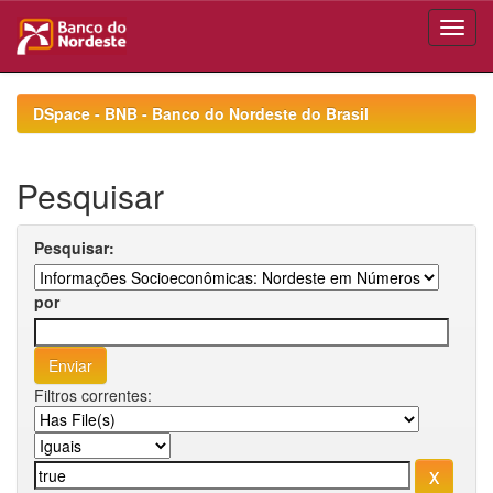
Skip
navigation
DSpace - BNB - Banco do Nordeste do Brasil
Pesquisar
Pesquisar:
por
Filtros correntes: