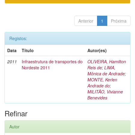
Anterior
1
Próxima
Registos:
Data
Título
Autor(es)
2011
Infraestrutura de transportes do
OLIVEIRA, Hamilton
Nordeste 2011
Reis de
;
LIMA,
Mônica de Andrade
;
MONTE, Kerlen
Andrade do
;
MILITÃO, Vivianne
Benevides
Refinar
Autor