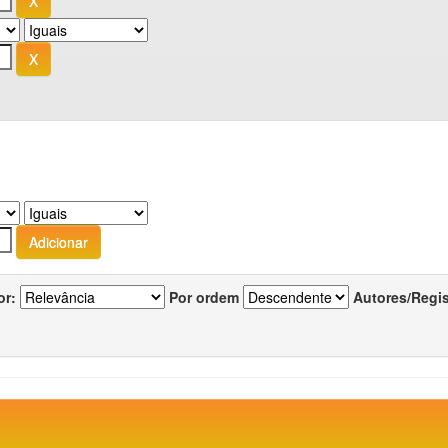
or:
Por ordem
Autores/Regi