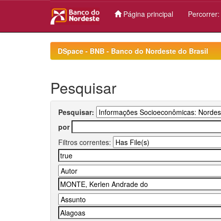
Página principal
Percorrer
Skip
navigation
DSpace - BNB - Banco do Nordeste do Brasil
Pesquisar
Pesquisar:
por
Filtros correntes: