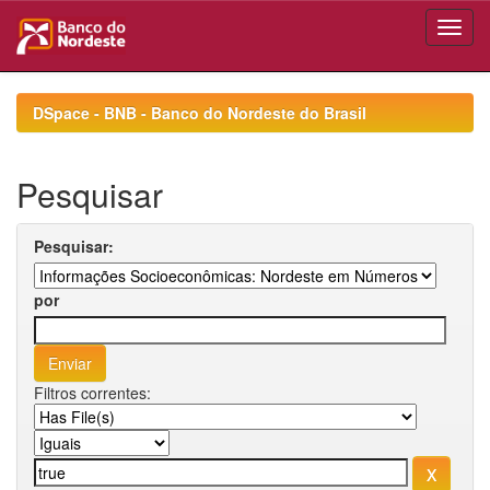
Skip
navigation
DSpace - BNB - Banco do Nordeste do Brasil
Pesquisar
Pesquisar:
por
Filtros correntes: