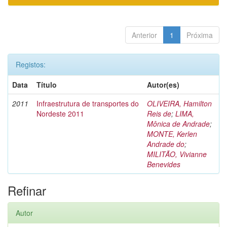
Anterior
1
Próxima
Registos:
Data
Título
Autor(es)
2011
Infraestrutura de transportes do
OLIVEIRA, Hamilton
Nordeste 2011
Reis de
;
LIMA,
Mônica de Andrade
;
MONTE, Kerlen
Andrade do
;
MILITÃO, Vivianne
Benevides
Refinar
Autor