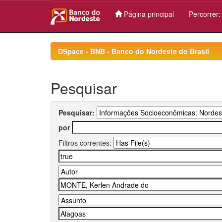
Página principal
Percorrer
Skip
navigation
DSpace - BNB - Banco do Nordeste do Brasil
Pesquisar
Pesquisar:
por
Filtros correntes: