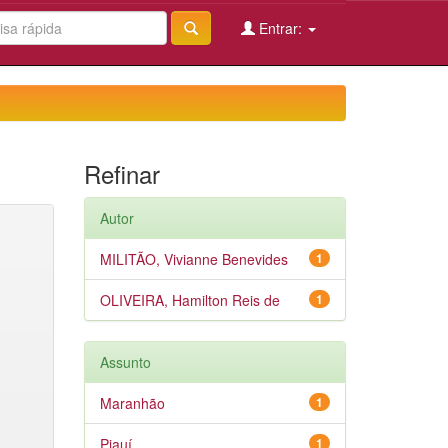
Entrar:
Refinar
Autor
MILITÃO, Vivianne Benevides
1
OLIVEIRA, Hamilton Reis de
1
Assunto
Maranhão
1
Piauí
1