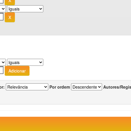
or:
Por ordem
Autores/Regi