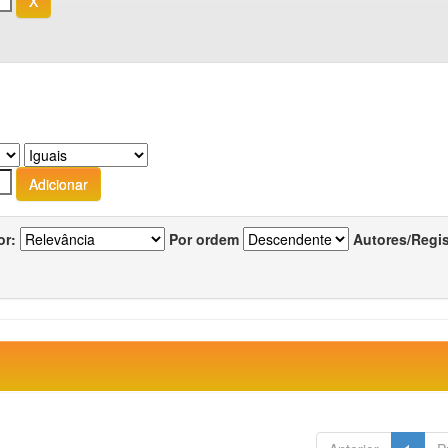
or:
Por ordem
Autores/Regi