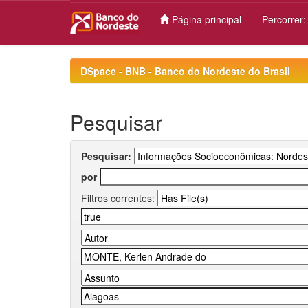
Página principal
Percorrer
Skip
navigation
DSpace - BNB - Banco do Nordeste do Brasil
Pesquisar
Pesquisar:
por
Filtros correntes: