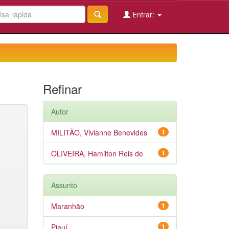
Entrar:
Refinar
Autor
MILITÃO, Vivianne Benevides
1
OLIVEIRA, Hamilton Reis de
1
Assunto
Maranhão
1
Piauí
1