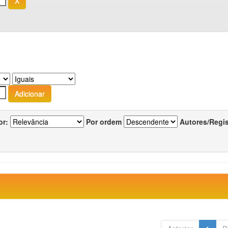
or:
Por ordem
Autores/Regi