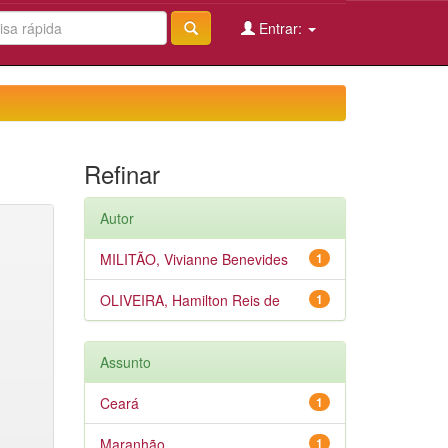
Entrar:
Refinar
Autor
MILITÃO, Vivianne Benevides
1
OLIVEIRA, Hamilton Reis de
1
Assunto
Ceará
1
Maranhão
1