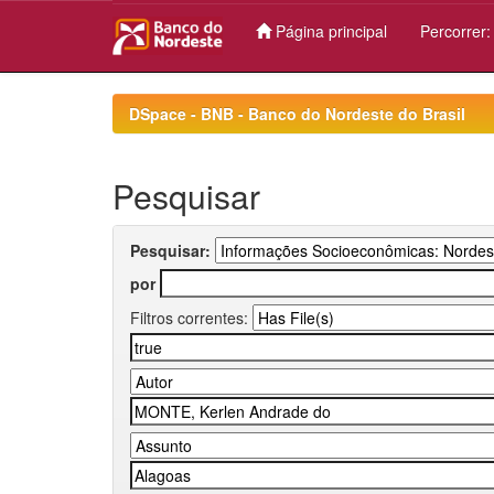
Página principal
Percorrer
Skip
navigation
DSpace - BNB - Banco do Nordeste do Brasil
Pesquisar
Pesquisar:
por
Filtros correntes: