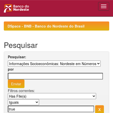
Skip
navigation
DSpace - BNB - Banco do Nordeste do Brasil
Pesquisar
Pesquisar:
por
Filtros correntes: