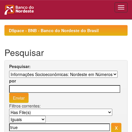
Skip
navigation
DSpace - BNB - Banco do Nordeste do Brasil
Pesquisar
Pesquisar:
por
Filtros correntes: