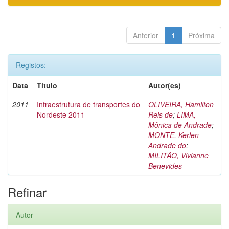
Anterior
1
Próxima
Registos:
Data
Título
Autor(es)
2011
Infraestrutura de transportes do
OLIVEIRA, Hamilton
Nordeste 2011
Reis de
;
LIMA,
Mônica de Andrade
;
MONTE, Kerlen
Andrade do
;
MILITÃO, Vivianne
Benevides
Refinar
Autor