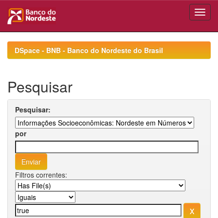
Skip
navigation
DSpace - BNB - Banco do Nordeste do Brasil
Pesquisar
Pesquisar:
por
Filtros correntes: