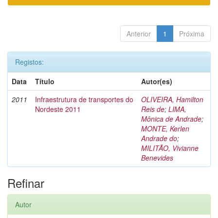
Anterior
1
Próxima
Registos:
Data
Título
Autor(es)
2011
Infraestrutura de transportes do
OLIVEIRA, Hamilton
Nordeste 2011
Reis de
;
LIMA,
Mônica de Andrade
;
MONTE, Kerlen
Andrade do
;
MILITÃO, Vivianne
Benevides
Refinar
Autor