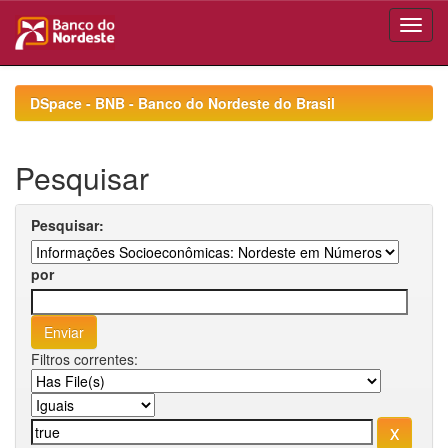
Skip
navigation
DSpace - BNB - Banco do Nordeste do Brasil
Pesquisar
Pesquisar:
por
Filtros correntes: