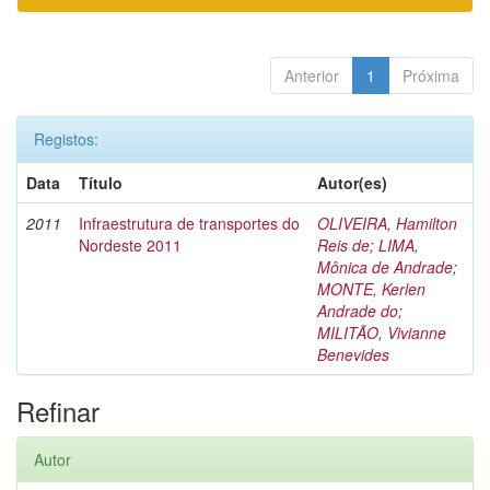
Anterior
1
Próxima
Registos:
Data
Título
Autor(es)
2011
Infraestrutura de transportes do
OLIVEIRA, Hamilton
Nordeste 2011
Reis de
;
LIMA,
Mônica de Andrade
;
MONTE, Kerlen
Andrade do
;
MILITÃO, Vivianne
Benevides
Refinar
Autor